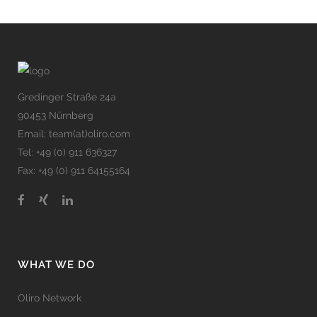
Gredinger Straße 24a
90453 Nürnberg
Email: team(at)oliro.com
Tel: +49 (0) 911 636327
Fax: +49 (0) 911 64155164
WHAT WE DO
Oliro Network