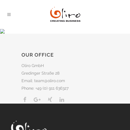
OUR OFFICE
Oliro GmbH
Gredinger Straße 28
Email: team@oliro.com
Phone: +49 (0) 911 636327