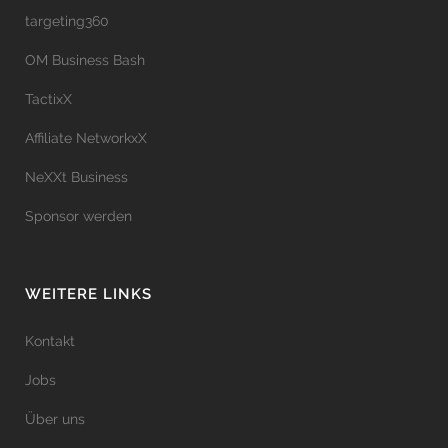
targeting360
OM Business Bash
TactixX
Affiliate NetworkxX
NeXXt Business
Sponsor werden
WEITERE LINKS
Kontakt
Jobs
Über uns