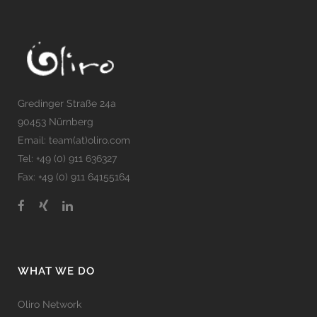
Gredinger Straße 24a
90453 Nürnberg
Email: team(at)oliro.com
Tel: +49 (0) 911 636327
Fax: +49 (0) 911 64155164
WHAT WE DO
Oliro Network