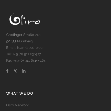
Gredinger Straße 24a
90453 Nürnberg
Email: team(at)oliro.com
Tel: +49 (0) 911 636327
Fax: +49 (0) 911 64155164
WHAT WE DO
Oliro Network