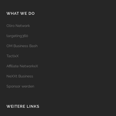
WHAT WE DO
Oliro Network
targeting360
OM Business Bash
TactixX
Affiliate NetworkxX
NeXXt Business
Sponsor werden
WEITERE LINKS