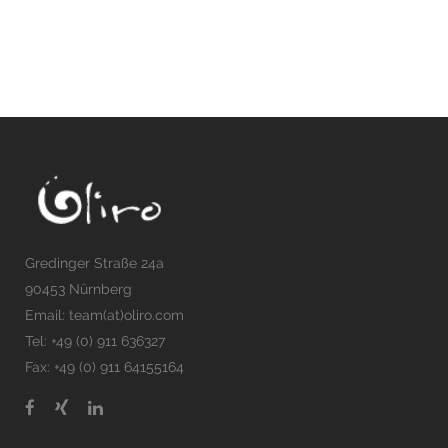
Gredinger Straße 24a
90453 Nürnberg
Email: team(at)oliro.com
Tel: +49 (0) 911 636327
Fax: +49 (0) 911 64155164