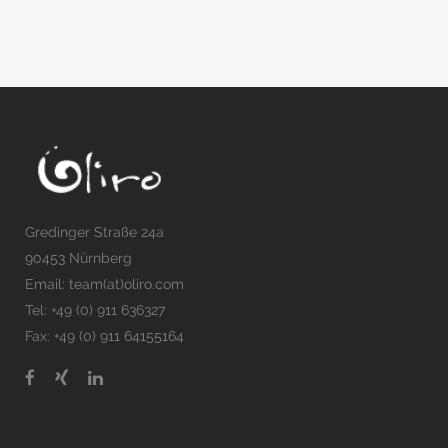
Gredinger Straße 24a
90453 Nürnberg
Email: team(at)oliro.com
Tel: +49 (0) 911 636327
Fax: +49 (0) 911 64155164